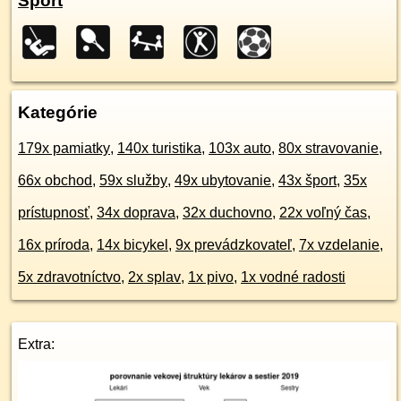
Šport
Kategórie
179x pamiatky
,
140x turistika
,
103x auto
,
80x stravovanie
,
66x obchod
,
59x služby
,
49x ubytovanie
,
43x šport
,
35x
prístupnosť
,
34x doprava
,
32x duchovno
,
22x voľný čas
,
16x príroda
,
14x bicykel
,
9x prevádzkovateľ
,
7x vzdelanie
,
5x zdravotníctvo
,
2x splav
,
1x pivo
,
1x vodné radosti
Extra: