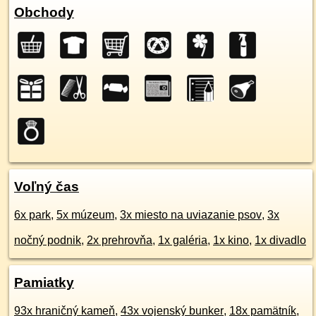
Obchody
Voľný čas
6x park
,
5x múzeum
,
3x miesto na uviazanie psov
,
3x
nočný podnik
,
2x prehrovňa
,
1x galéria
,
1x kino
,
1x divadlo
Pamiatky
93x hraničný kameň
,
43x vojenský bunker
,
18x pamätník
,