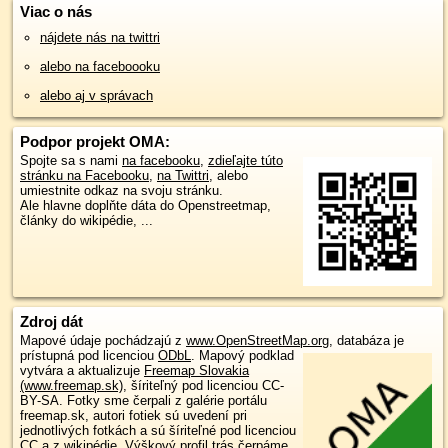
Viac o nás
nájdete nás na twittri
alebo na faceboooku
alebo aj v správach
Podpor projekt OMA:
Spojte sa s nami
na facebooku
,
zdieľajte túto
stránku na Facebooku
,
na Twittri
, alebo
umiestnite odkaz na svoju stránku.
Ale hlavne doplňte dáta do Openstreetmap,
články do wikipédie, ...
Zdroj dát
Mapové údaje pochádzajú z
www.OpenStreetMap.org
, databáza je
prístupná pod licenciou
ODbL
.
Mapový podklad
vytvára a aktualizuje
Freemap Slovakia
(www.freemap.sk)
, šíriteľný pod licenciou CC-
BY-SA. Fotky sme čerpali z galérie portálu
freemap.sk, autori fotiek sú uvedení pri
jednotlivých fotkách a sú šíriteľné pod licenciou
CC a z wikipédie. Výškový profil trás čerpáme