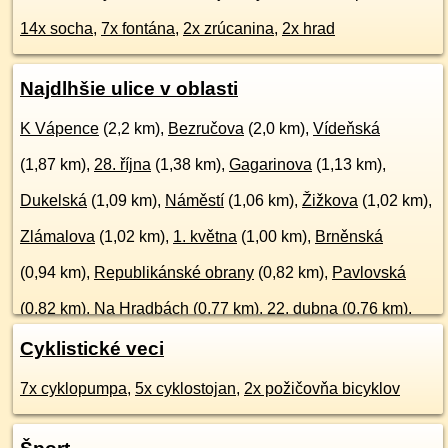
14x socha
,
7x fontána
,
2x zrúcanina
,
2x hrad
Najdlhšie ulice v oblasti
K Vápence
(2,2 km),
Bezručova
(2,0 km),
Vídeňská
(1,87 km),
28. října
(1,38 km),
Gagarinova
(1,13 km),
Dukelská
(1,09 km),
Náměstí
(1,06 km),
Žižkova
(1,02 km),
Zlámalova
(1,02 km),
1. května
(1,00 km),
Brněnská
(0,94 km),
Republikánské obrany
(0,82 km),
Pavlovská
(0,82 km),
Na Hradbách
(0,77 km),
22. dubna
(0,76 km),
Jiráskova
(0,74 km),
Mušlov
(696 m),
křížová cesta
Cyklistické veci
(691 m),
Valtická
(682 m),
Na Jámě
(676 m),
viac ...
7x cyklopumpa
,
5x cyklostojan
,
2x požičovňa bicyklov