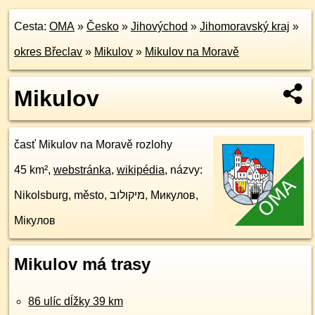
Cesta:
OMA
»
Česko
»
Jihovýchod
»
Jihomoravský kraj
»
okres Břeclav
»
Mikulov
»
Mikulov na Moravě
Mikulov
časť Mikulov na Moravě rozlohy
45 km²,
webstránka
,
wikipédia
, názvy:
Nikolsburg, město, מיקולוב, Микулов,
Мікулов
Mikulov má trasy
86 ulíc dĺžky 39 km