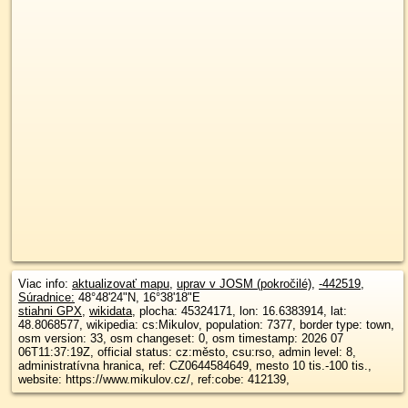
Viac info:
aktualizovať mapu
,
uprav v JOSM (pokročilé)
,
-442519
,
Súradnice:
48°48'24"N
,
16°38'18"E
stiahni GPX
,
wikidata
, plocha: 45324171, lon: 16.6383914, lat:
48.8068577, wikipedia: cs:Mikulov, population: 7377, border type: town,
osm version: 33, osm changeset: 0, osm timestamp: 2026 07
06T11:37:19Z, official status: cz:město, csu:rso, admin level: 8,
administratívna hranica, ref: CZ0644584649, mesto 10 tis.-100 tis.,
website: https://www.mikulov.cz/, ref:cobe: 412139,