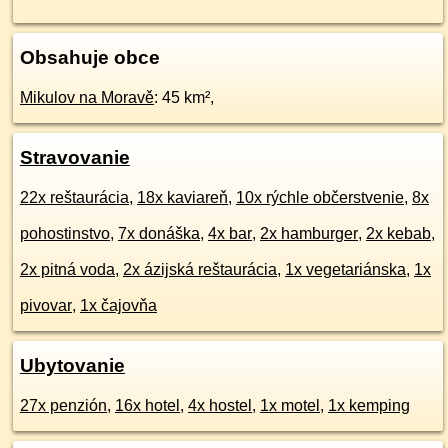
Obsahuje obce
Mikulov na Moravě
: 45 km²,
Stravovanie
22x reštaurácia
,
18x kaviareň
,
10x rýchle občerstvenie
,
8x
pohostinstvo
,
7x donáška
,
4x bar
,
2x hamburger
,
2x kebab
,
2x pitná voda
,
2x ázijská reštaurácia
,
1x vegetariánska
,
1x
pivovar
,
1x čajovňa
Ubytovanie
27x penzión
,
16x hotel
,
4x hostel
,
1x motel
,
1x kemping