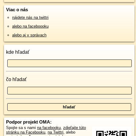
Viac o nás
nájdete nás na twittri
alebo na faceboooku
alebo aj v správach
kde hľadať
čo hľadať
Podpor projekt OMA:
Spojte sa s nami
na facebooku
,
zdieľajte túto
stránku na Facebooku
,
na Twittri
, alebo