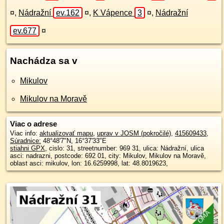
¤
,
Nádražní
ev.162
¤
,
K Vápence
3
¤
,
Nádražní
ev.677
¤
Nachádza sa v
Mikulov
Mikulov na Moravě
Viac o adrese
Viac info:
aktualizovať mapu
,
uprav v JOSM (pokročilé)
,
415609433
,
Súradnice:
48°48'7"N
,
16°37'33"E
stiahni GPX
, cislo: 31, streetnumber: 969 31, ulica: Nádražní, ulica
asci: nadrazni, postcode: 692 01, city: Mikulov, Mikulov na Moravě,
oblast asci: mikulov, lon: 16.6259998, lat: 48.8019623,