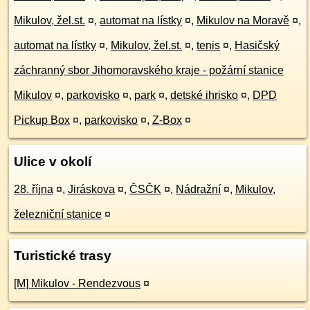
Mikulov, žel.st.
¤
,
automat na lístky
¤
,
Mikulov na Moravě
¤
,
automat na lístky
¤
,
Mikulov, žel.st.
¤
,
tenis
¤
,
Hasičský
záchranný sbor Jihomoravského kraje - požární stanice
Mikulov
¤
,
parkovisko
¤
,
park
¤
,
detské ihrisko
¤
,
DPD
Pickup Box
¤
,
parkovisko
¤
,
Z-Box
¤
Ulice v okolí
28. října
¤
,
Jiráskova
¤
,
ČSČK
¤
,
Nádražní
¤
,
Mikulov,
železniční stanice
¤
Turistické trasy
[M] Mikulov - Rendezvous
¤