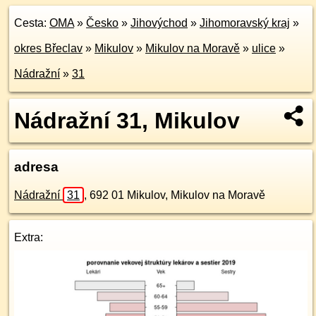
Cesta:
OMA
»
Česko
»
Jihovýchod
»
Jihomoravský kraj
»
okres Břeclav
»
Mikulov
»
Mikulov na Moravě
»
ulice
»
Nádražní
»
31
Nádražní 31, Mikulov
adresa
Nádražní
31
,
692 01
Mikulov, Mikulov na Moravě
Extra: