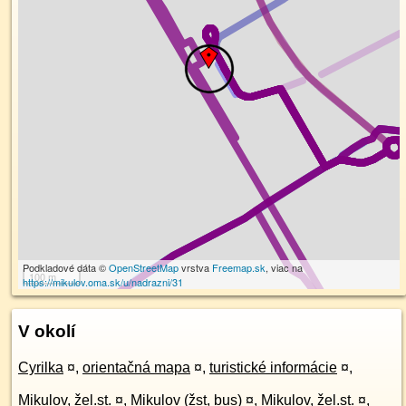
Podkladové dáta ©
OpenStreetMap
vrstva
Freemap.sk
, viac na
100 m
https://mikulov.oma.sk/u/nadrazni/31
V okolí
Cyrilka
¤
,
orientačná mapa
¤
,
turistické informácie
¤
,
Mikulov, žel.st.
¤
,
Mikulov (žst, bus)
¤
,
Mikulov, žel.st.
¤
,