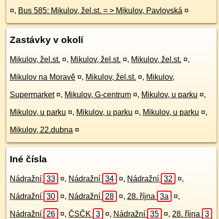
¤
,
Bus 585: Mikulov, žel.st. = > Mikulov, Pavlovská
¤
Zastávky v okolí
Mikulov, žel.st.
¤
,
Mikulov, žel.st.
¤
,
Mikulov, žel.st.
¤
,
Mikulov na Moravě
¤
,
Mikulov, žel.st.
¤
,
Mikulov,
Supermarket
¤
,
Mikulov, G-centrum
¤
,
Mikulov, u parku
¤
,
Mikulov, u parku
¤
,
Mikulov, u parku
¤
,
Mikulov, u parku
¤
,
Mikulov, 22.dubna
¤
Iné čísla
Nádražní
33
¤
,
Nádražní
34
¤
,
Nádražní
32
¤
,
Nádražní
30
¤
,
Nádražní
28
¤
,
28. října
3a
¤
,
Nádražní
26
¤
,
ČSČK
3
¤
,
Nádražní
35
¤
,
28. října
3