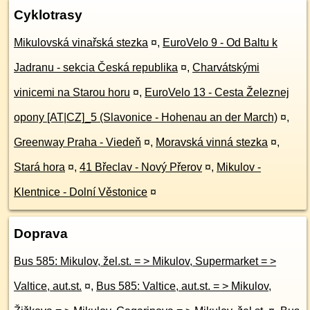
Cyklotrasy
Mikulovská vinařská stezka
¤
,
EuroVelo 9 - Od Baltu k
Jadranu - sekcia Česká republika
¤
,
Charvátskými
vinicemi na Starou horu
¤
,
EuroVelo 13 - Cesta Železnej
opony [AT|CZ]_5 (Slavonice - Hohenau an der March)
¤
,
Greenway Praha - Viedeň
¤
,
Moravská vinná stezka
¤
,
Stará hora
¤
,
41 Břeclav - Nový Přerov
¤
,
Mikulov -
Klentnice - Dolní Věstonice
¤
Doprava
Bus 585: Mikulov, žel.st. = > Mikulov, Supermarket = >
Valtice, aut.st.
¤
,
Bus 585: Valtice, aut.st. = > Mikulov,