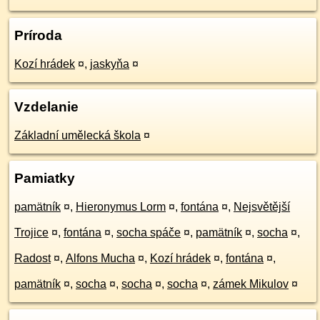
Príroda
Kozí hrádek
¤
,
jaskyňa
¤
Vzdelanie
Základní umělecká škola
¤
Pamiatky
pamätník
¤
,
Hieronymus Lorm
¤
,
fontána
¤
,
Nejsvětější
Trojice
¤
,
fontána
¤
,
socha spáče
¤
,
pamätník
¤
,
socha
¤
,
Radost
¤
,
Alfons Mucha
¤
,
Kozí hrádek
¤
,
fontána
¤
,
pamätník
¤
,
socha
¤
,
socha
¤
,
socha
¤
,
zámek Mikulov
¤