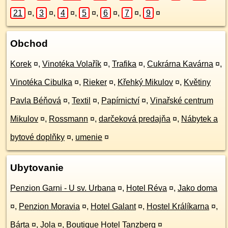
21
¤
,
3
¤
,
4
¤
,
5
¤
,
6
¤
,
7
¤
,
9
¤
Obchod
Korek
¤
,
Vinotéka Volařík
¤
,
Trafika
¤
,
Cukrárna Kavárna
¤
,
Vinotéka Cibulka
¤
,
Rieker
¤
,
Křehký Mikulov
¤
,
Květiny
Pavla Béňová
¤
,
Textil
¤
,
Papírnictví
¤
,
Vinařské centrum
Mikulov
¤
,
Rossmann
¤
,
darčeková predajňa
¤
,
Nábytek a
bytové doplňky
¤
,
umenie
¤
Ubytovanie
Penzion Garni - U sv. Urbana
¤
,
Hotel Réva
¤
,
Jako doma
¤
,
Penzion Moravia
¤
,
Hotel Galant
¤
,
Hostel Králíkarna
¤
,
Bárta
¤
,
Jola
¤
,
Boutique Hotel Tanzberg
¤