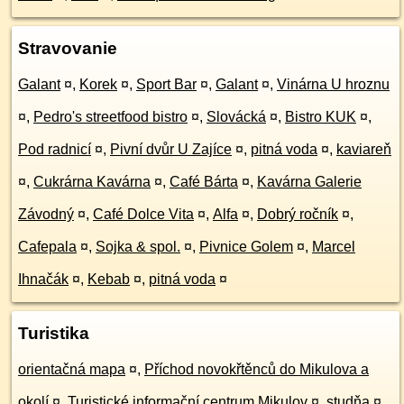
Stravovanie
Galant
¤
,
Korek
¤
,
Sport Bar
¤
,
Galant
¤
,
Vinárna U hroznu
¤
,
Pedro's streetfood bistro
¤
,
Slovácká
¤
,
Bistro KUK
¤
,
Pod radnicí
¤
,
Pivní dvůr U Zajíce
¤
,
pitná voda
¤
,
kaviareň
¤
,
Cukrárna Kavárna
¤
,
Café Bárta
¤
,
Kavárna Galerie
Závodný
¤
,
Café Dolce Vita
¤
,
Alfa
¤
,
Dobrý ročník
¤
,
Cafepala
¤
,
Sojka & spol.
¤
,
Pivnice Golem
¤
,
Marcel
Ihnačák
¤
,
Kebab
¤
,
pitná voda
¤
Turistika
orientačná mapa
¤
,
Příchod novokřtěnců do Mikulova a
okolí
¤
,
Turistické informační centrum Mikulov
¤
,
studňa
¤
,