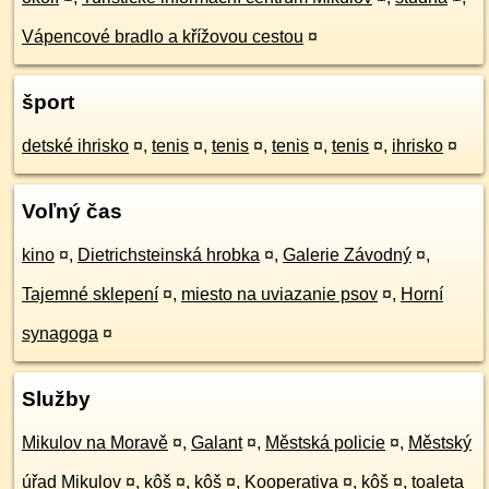
Vápencové bradlo a křížovou cestou
¤
šport
detské ihrisko
¤
,
tenis
¤
,
tenis
¤
,
tenis
¤
,
tenis
¤
,
ihrisko
¤
Voľný čas
kino
¤
,
Dietrichsteinská hrobka
¤
,
Galerie Závodný
¤
,
Tajemné sklepení
¤
,
miesto na uviazanie psov
¤
,
Horní
synagoga
¤
Služby
Mikulov na Moravě
¤
,
Galant
¤
,
Městská policie
¤
,
Městský
úřad Mikulov
¤
,
kôš
¤
,
kôš
¤
,
Kooperativa
¤
,
kôš
¤
,
toaleta