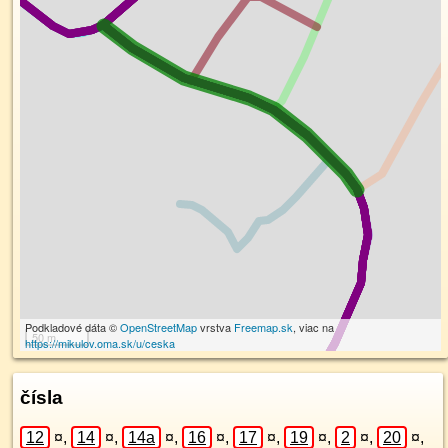
Podkladové dáta ©
OpenStreetMap
vrstva
Freemap.sk
, viac na
50 m
https://mikulov.oma.sk/u/ceska
čísla
12
¤
,
14
¤
,
14a
¤
,
16
¤
,
17
¤
,
19
¤
,
2
¤
,
20
¤
,