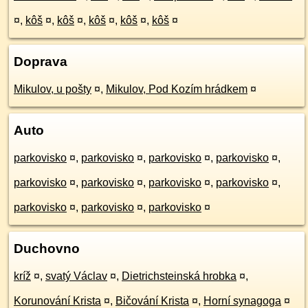
¤
,
kôš
¤
,
kôš
¤
,
kôš
¤
,
kôš
¤
,
kôš
¤
Doprava
Mikulov, u pošty
¤
,
Mikulov, Pod Kozím hrádkem
¤
Auto
parkovisko
¤
,
parkovisko
¤
,
parkovisko
¤
,
parkovisko
¤
,
parkovisko
¤
,
parkovisko
¤
,
parkovisko
¤
,
parkovisko
¤
,
parkovisko
¤
,
parkovisko
¤
,
parkovisko
¤
Duchovno
kríž
¤
,
svatý Václav
¤
,
Dietrichsteinská hrobka
¤
,
Korunování Krista
¤
,
Bičování Krista
¤
,
Horní synagoga
¤