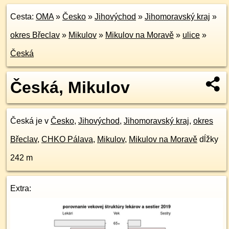
Cesta:
OMA
»
Česko
»
Jihovýchod
»
Jihomoravský kraj
»
okres Břeclav
»
Mikulov
»
Mikulov na Moravě
»
ulice
»
Česká
Česká, Mikulov
Česká je v
Česko
,
Jihovýchod
,
Jihomoravský kraj
,
okres
Břeclav
,
CHKO Pálava
,
Mikulov
,
Mikulov na Moravě
dĺžky
242 m
Extra: