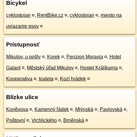
Bicykel
cyklostojan
¤
,
RentBike.cz
¤
,
cyklostojan
¤
,
miesto na
uviazanie psov
¤
Prístupnosť
Mikulov, u pošty
¤
,
Korek
¤
,
Penzion Moravia
¤
,
Hotel
Galant
¤
,
Městský úřad Mikulov
¤
,
Hostel Králíkarna
¤
,
Kooperativa
¤
,
toaleta
¤
,
Kozí hrádek
¤
Blízke ulice
Koněvova
¤
,
Kamenný řádek
¤
,
Mlýnská
¤
,
Pavlovská
¤
,
Poštovní
¤
,
Vrchlického
¤
,
Brněnská
¤