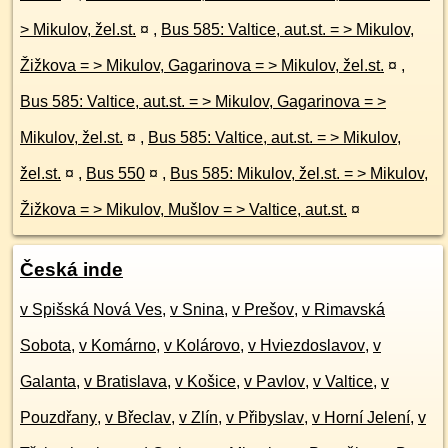
> Mikulov, žel.st.
¤
,
Bus 585: Valtice, aut.st. = > Mikulov,
Žižkova = > Mikulov, Gagarinova = > Mikulov, žel.st.
¤
,
Bus 585: Valtice, aut.st. = > Mikulov, Gagarinova = >
Mikulov, žel.st.
¤
,
Bus 585: Valtice, aut.st. = > Mikulov,
žel.st.
¤
,
Bus 550
¤
,
Bus 585: Mikulov, žel.st. = > Mikulov,
Žižkova = > Mikulov, Mušlov = > Valtice, aut.st.
¤
Česká inde
v Spišská Nová Ves
,
v Snina
,
v Prešov
,
v Rimavská
Sobota
,
v Komárno
,
v Kolárovo
,
v Hviezdoslavov
,
v
Galanta
,
v Bratislava
,
v Košice
,
v Pavlov
,
v Valtice
,
v
Pouzdřany
,
v Břeclav
,
v Zlín
,
v Přibyslav
,
v Horní Jelení
,
v