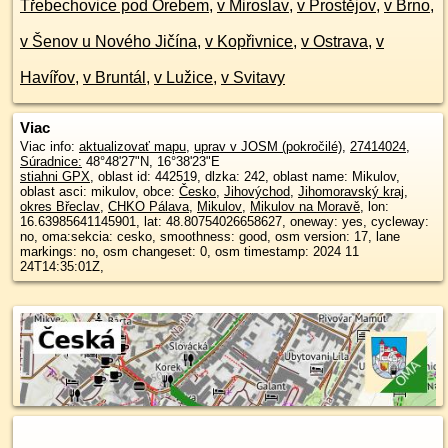
Třebechovice pod Orebem
,
v Miroslav
,
v Prostějov
,
v Brno
,
v Šenov u Nového Jičína
,
v Kopřivnice
,
v Ostrava
,
v
Havířov
,
v Bruntál
,
v Lužice
,
v Svitavy
Viac
Viac info:
aktualizovať mapu
,
uprav v JOSM (pokročilé)
,
27414024
,
Súradnice:
48°48'27"N
,
16°38'23"E
stiahni GPX
, oblast id: 442519, dlzka: 242, oblast name: Mikulov,
oblast asci: mikulov, obce:
Česko
,
Jihovýchod
,
Jihomoravský kraj
,
okres Břeclav
,
CHKO Pálava
,
Mikulov
,
Mikulov na Moravě
, lon:
16.63985641145901, lat: 48.80754026658627, oneway: yes, cycleway:
no, oma:sekcia: cesko, smoothness: good, osm version: 17, lane
markings: no, osm changeset: 0, osm timestamp: 2024 11
24T14:35:01Z,