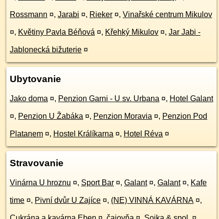
Rossmann
¤
,
Jarabi
¤
,
Rieker
¤
,
Vinařské centrum Mikulov
¤
,
Květiny Pavla Béňová
¤
,
Křehký Mikulov
¤
,
Jar Jabi -
Jablonecká bižuterie
¤
Ubytovanie
Jako doma
¤
,
Penzion Garni - U sv. Urbana
¤
,
Hotel Galant
¤
,
Penzion U Žabáka
¤
,
Penzion Moravia
¤
,
Penzion Pod
Platanem
¤
,
Hostel Králíkarna
¤
,
Hotel Réva
¤
Stravovanie
Vinárna U hroznu
¤
,
Sport Bar
¤
,
Galant
¤
,
Galant
¤
,
Kafe
time
¤
,
Pivní dvůr U Zajíce
¤
,
(NE) VINNÁ KAVÁRNA
¤
,
Cukrána a kavárna Eben
¤
,
čajovňa
¤
,
Sojka & spol.
¤