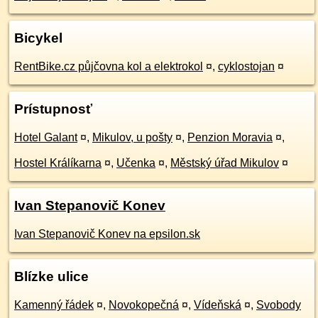
Bicykel
RentBike.cz půjčovna kol a elektrokol
¤
,
cyklostojan
¤
Prístupnosť
Hotel Galant
¤
,
Mikulov, u pošty
¤
,
Penzion Moravia
¤
,
Hostel Králíkarna
¤
,
Učenka
¤
,
Městský úřad Mikulov
¤
Ivan Stepanovič Konev
Ivan Stepanovič Konev na epsilon.sk
Blízke ulice
Kamenný řádek
¤
,
Novokopečná
¤
,
Vídeňská
¤
,
Svobody