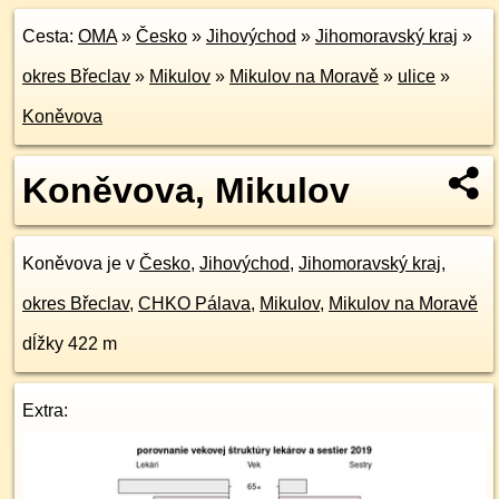
Cesta:
OMA
»
Česko
»
Jihovýchod
»
Jihomoravský kraj
»
okres Břeclav
»
Mikulov
»
Mikulov na Moravě
»
ulice
»
Koněvova
Koněvova, Mikulov
Koněvova je v
Česko
,
Jihovýchod
,
Jihomoravský kraj
,
okres Břeclav
,
CHKO Pálava
,
Mikulov
,
Mikulov na Moravě
dĺžky 422 m
Extra: