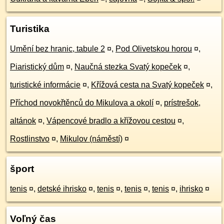
Turistika
Umění bez hranic, tabule 2
¤
,
Pod Olivetskou horou
¤
,
Piaristický dům
¤
,
Naučná stezka Svatý kopeček
¤
,
turistické informácie
¤
,
Křížová cesta na Svatý kopeček
¤
,
Příchod novokřtěnců do Mikulova a okolí
¤
,
prístrešok,
altánok
¤
,
Vápencové bradlo a křížovou cestou
¤
,
Rostlinstvo
¤
,
Mikulov (náměstí)
¤
šport
tenis
¤
,
detské ihrisko
¤
,
tenis
¤
,
tenis
¤
,
tenis
¤
,
ihrisko
¤
Voľný čas