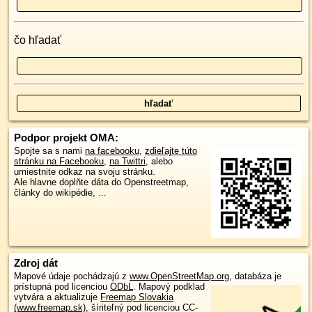
čo hľadať
Podpor projekt OMA:
Spojte sa s nami
na facebooku
,
zdieľajte túto
stránku na Facebooku
,
na Twittri
, alebo
umiestnite odkaz na svoju stránku.
Ale hlavne doplňte dáta do Openstreetmap,
články do wikipédie, ...
Zdroj dát
Mapové údaje pochádzajú z
www.OpenStreetMap.org
, databáza je
prístupná pod licenciou
ODbL
.
Mapový podklad
vytvára a aktualizuje
Freemap Slovakia
(www.freemap.sk)
, šíriteľný pod licenciou CC-