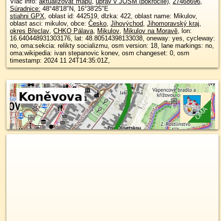
Viac info:
aktualizovať mapu
,
uprav v JOSM (pokročilé)
,
27468696
,
Súradnice:
48°48'18"N
,
16°38'25"E
stiahni GPX
, oblast id: 442519, dlzka: 422, oblast name: Mikulov,
oblast asci: mikulov, obce:
Česko
,
Jihovýchod
,
Jihomoravský kraj
,
okres Břeclav
,
CHKO Pálava
,
Mikulov
,
Mikulov na Moravě
, lon:
16.640448931303176, lat: 48.80514398133038, oneway: yes, cycleway:
no, oma:sekcia: relikty socializmu, osm version: 18, lane markings: no,
oma:wikipedia: ivan stepanovic konev, osm changeset: 0, osm
timestamp: 2024 11 24T14:35:01Z,