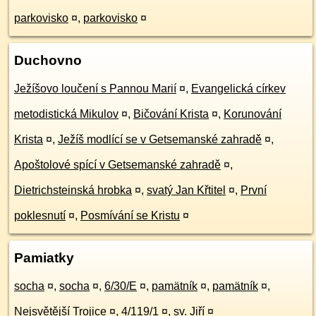
parkovisko
¤
,
parkovisko
¤
Duchovno
Ježíšovo loučení s Pannou Marií
¤
,
Evangelická církev
metodistická Mikulov
¤
,
Bičování Krista
¤
,
Korunování
Krista
¤
,
Ježíš modlící se v Getsemanské zahradě
¤
,
Apoštolové spící v Getsemanské zahradě
¤
,
Dietrichsteinská hrobka
¤
,
svatý Jan Křtitel
¤
,
První
poklesnutí
¤
,
Posmívání se Kristu
¤
Pamiatky
socha
¤
,
socha
¤
,
6/30/E
¤
,
pamätník
¤
,
pamätník
¤
,
Nejsvětější Trojice
¤
,
4/119/1
¤
,
sv. Jiří
¤