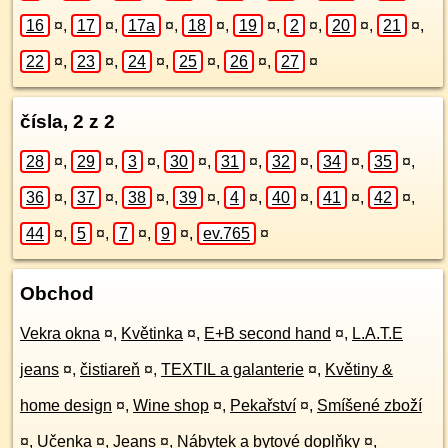
16
¤
,
17
¤
,
17a
¤
,
18
¤
,
19
¤
,
2
¤
,
20
¤
,
21
¤
,
22
¤
,
23
¤
,
24
¤
,
25
¤
,
26
¤
,
27
¤
čísla, 2 z 2
28
¤
,
29
¤
,
3
¤
,
30
¤
,
31
¤
,
32
¤
,
34
¤
,
35
¤
,
36
¤
,
37
¤
,
38
¤
,
39
¤
,
4
¤
,
40
¤
,
41
¤
,
42
¤
,
44
¤
,
5
¤
,
7
¤
,
9
¤
,
ev.765
¤
Obchod
Vekra okna
¤
,
Květinka
¤
,
E+B second hand
¤
,
L.A.T.E
jeans
¤
,
čistiareň
¤
,
TEXTIL a galanterie
¤
,
Květiny &
home design
¤
,
Wine shop
¤
,
Pekařství
¤
,
Smíšené zboží
¤
,
Učenka
¤
,
Jeans
¤
,
Nábytek a bytové doplňky
¤
,